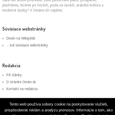
Láka vás skvelé podnebie, biele piesočnaté pláže, potápanie,
plachtenie, lezenie po horách, jazda na ťavách, arabská kultúra a
moderné služby? V Ománe ich nájdete.
Súvisiace webstránky
Omán na Wikipédii
…iné súvisiace webstránky
Redakcia
PR články
O stránke Omán.sk
Kontakt na redakciu
Tento web používa súbory cookie na poskytovanie služieb,
prispôsobenie reklám a analýzu prenosov. Informácie o tom, ako
Omán.sk
Copyright © 2026.