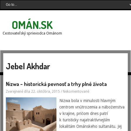
OMÁN.SK
Cestovateľský sprievodca Ománom
Jebel Akhdar
Nizwa – historická pevnosť a trhy plné života
Zverejnené dňa 22. októbra, 2015
/
Nekomentované
Nizwa bola v minulosti hlavným
centrom vnútrozemia a náboženstva
v krajine, pričom dnes patrí
k turisticky najatraktívnejším
lokalitám Ománskeho sultanátu. Jej