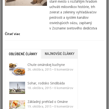
staré mesto s rozľahlým hradom
uchváti milovníkov histórie, trh
zvierat a zeleniny vyhľadávačov
pestrosti a systém kanálov
osviežujúcich oázu, zapísaný
v Zozname svetového dedičstva
Čítať viac
NAJNOVŠIE ČLÁNKY
OBĽÚBENÉ ČLÁNKY
Chute ománskej kuchyne
26. októbra, 2015 • 0 komentárov
Sohar, rodisko Sindibáda
18. októbra, 2015 • 0 komentárov
Základný prehľad o Ománe
19. októbra, 2015 • 0 komentárov